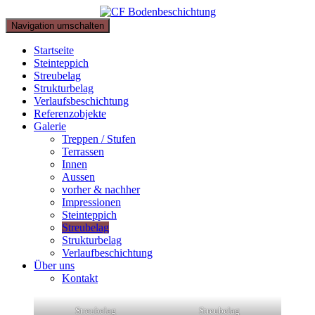
Navigation umschalten
Startseite
Steinteppich
Streubelag
Strukturbelag
Verlaufsbeschichtung
Referenzobjekte
Galerie
Treppen / Stufen
Terrassen
Innen
Aussen
vorher & nachher
Impressionen
Steinteppich
Streubelag
Strukturbelag
Verlaufbeschichtung
Über uns
Kontakt
Streubelag
Streubelag